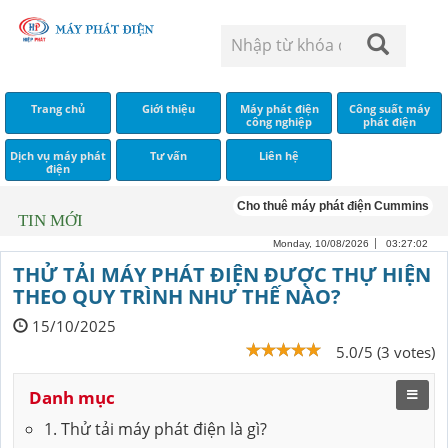
Trang chủ
Giới thiệu
Máy phát điện
Công suất máy
công nghiệp
phát điện
Dịch vụ máy phát
Tư vấn
Liên hệ
điện
Cho thuê máy phát điện Cummins
Cho 
TIN MỚI
Monday, 10/08/2026
03:27:03
THỬ TẢI MÁY PHÁT ĐIỆN ĐƯỢC THỰ HIỆN
THEO QUY TRÌNH NHƯ THẾ NÀO?
15/10/2025
5.0/5 (3 votes)
Danh mục
1. Thử tải máy phát điện là gì?