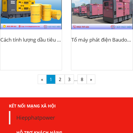
Cách tính lượng dầu tiêu thụ cho máy phát điện
Tổ máy phát điện Baudouin
«
1
2
3
...
8
»
KẾT NỐI MẠNG XÃ HỘI
Hiepphatpower
HỖ TRỢ KHÁCH HÀNG