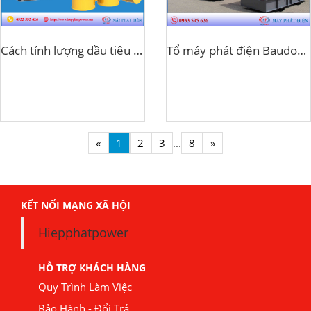
Cách tính lượng dầu tiêu thụ cho máy phát điện
Tổ máy phát điện Baudouin
«
1
2
3
...
8
»
KẾT NỐI MẠNG XÃ HỘI
Hiepphatpower
HỖ TRỢ KHÁCH HÀNG
Quy Trình Làm Việc
Bảo Hành - Đổi Trả