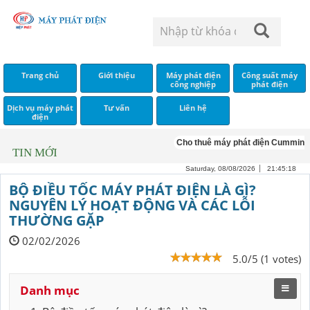
Trang chủ
Giới thiệu
Máy phát điện
Công suất máy
công nghiệp
phát điện
Dịch vụ máy phát
Tư vấn
Liên hệ
điện
Cho thuê máy phát điện Cummins
C
TIN MỚI
Saturday, 08/08/2026
21:45:19
BỘ ĐIỀU TỐC MÁY PHÁT ĐIỆN LÀ GÌ?
NGUYÊN LÝ HOẠT ĐỘNG VÀ CÁC LỖI
THƯỜNG GẶP
02/02/2026
5.0/5 (1 votes)
Danh mục