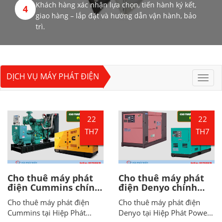
Khách hàng xác nhận lựa chọn, tiến hành ký kết,
4
giao hàng – lắp đặt và hướng dẫn vận hành, bảo
trì.
DỊCH VỤ MÁY PHÁT ĐIỆN
Toggl
navig
22
22
TH7
TH7
Cho thuê máy phát
Cho thuê máy phát
điện Cummins chính
điện Denyo chính
hãng, giá rẻ, hỗ trợ
hãng, giá rẻ, hỗ trợ
Cho thuê máy phát điện
Cho thuê máy phát điện
kỹ thuật nhanh
kỹ thuật nhanh
Cummins tại Hiệp Phát
Denyo tại Hiệp Phát Power