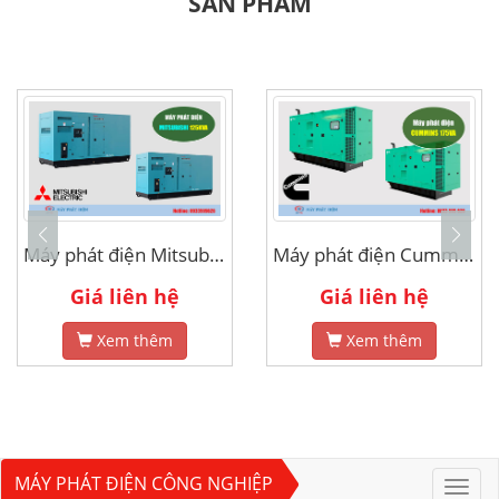
SẢN PHẨM
Máy phát điện Cummins 175kva
máy phát điện denyo 750kva
Giá liên hệ
Giá liên hệ
Xem thêm
Xem thêm
MÁY PHÁT ĐIỆN CÔNG NGHIỆP
Toggl