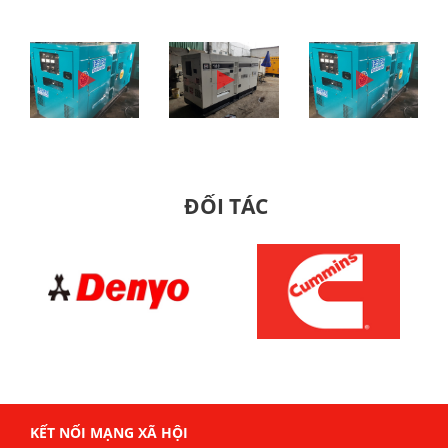
ĐỐI TÁC
KẾT NỐI MẠNG XÃ HỘI