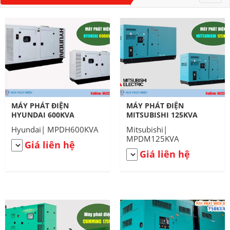
navig
MÁY PHÁT ĐIỆN
MÁY PHÁT ĐIỆN
HYUNDAI 600KVA
MITSUBISHI 125KVA
Hyundai| MPDH600KVA
Mitsubishi|
MPDM125KVA
Giá liên hệ
Giá liên hệ