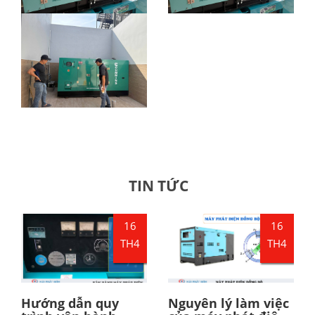
TIN TỨC
16
16
TH4
TH4
Hướng dẫn quy
Nguyên lý làm việc