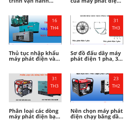
trình vận hành
của máy phát điện
máy phát điện
đồng bộ - Hiệp Phát
cummins - Hiệp
Power
Phát Power
16
31
TH4
TH3
Thủ tục nhập khẩu
Sơ đồ đấu dây máy
máy phát điện và
phát điện 1 pha, 3
tổ máy phát điện
pha như thế nào?
như thế nào?
31
23
TH3
TH2
Phân loại các dòng
Nên chọn máy phát
máy phát điện bạn
điện chạy bằng dầu
nên biết
hay bằng xăng?