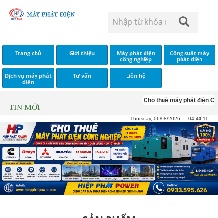
Trang chủ
Giới thiệu
Máy phát điện
Công suất máy
công nghiệp
phát điện
Dịch vụ máy phát
Tư vấn
Liên hệ
điện
Cho thuê máy phát điện Cummi
TIN MỚI
Thursday, 06/08/2026
04:40:12