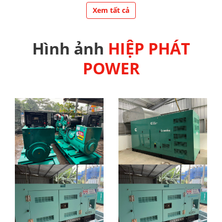
Xem tất cả
Hình ảnh
HIỆP PHÁT
POWER