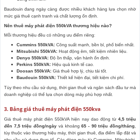
Baudouin đang ngày càng được nhiều khách hàng lựa chọn nhờ
mức giá thuê cạnh tranh và chất lượng ổn định.
Nên thuê máy phát điện 550kVA thương hiệu nào?
Mỗi thương hiệu đều có những ưu điểm riêng:
Cummins 550kVA:
Công suất mạnh, bền bỉ, phổ biến nhất.
Mitsubishi 550kVA:
Hoạt động êm, tiết kiệm nhiên liệu.
Denyo 550kVA:
Độ ồn thấp, vận hành ổn định.
Perkins 550kVA:
Hiệu quả kinh tế cao.
Doosan 550kVA:
Giá thuê hợp lý, chịu tải tốt.
Baudouin 550kVA:
Thiết kế hiện đại, tiết kiệm chi phí.
Tùy theo nhu cầu sử dụng, thời gian thuê và ngân sách đầu tư mà
doanh nghiệp có thể lựa chọn dòng máy phù hợp nhất.
3. Bảng giá thuê máy phát điện 550kva
Giá thuê máy phát điện 550kVA hiện nay dao động từ
4,5 triệu
đến 7,5 triệu đồng/ngày
và khoảng
65 - 90 triệu đồng/tháng
,
tùy thuộc vào thương hiệu máy, thời gian thuê, địa điểm lắp đặt và
nhu cầu sử dụng thực tế. Các dòng máy từ Cummins, Mitsubishi,