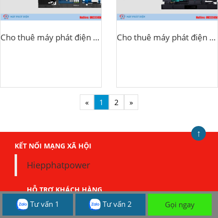
Cho thuê máy phát điện 350kva
Cho thuê máy phát điện 250kva
«
1
2
»
↑
KẾT NỐI MẠNG XÃ HỘI
Hiepphatpower
HỖ TRỢ KHÁCH HÀNG
Quy Trình Làm Việc
Tư vấn 1
Tư vấn 2
Gọi ngay