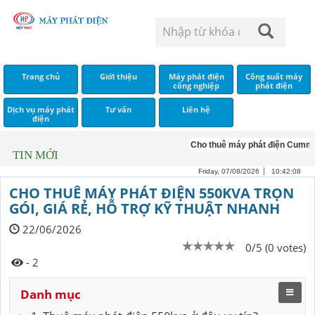
Trang chủ
Giới thiệu
Máy phát điện
Công suất máy
công nghiệp
phát điện
Dịch vụ máy phát
Tư vấn
Liên hệ
điện
Cho thuê máy phát điện Cummins
TIN MỚI
Friday, 07/08/2026
10:42:09
CHO THUÊ MÁY PHÁT ĐIỆN 550KVA TRỌN
GÓI, GIÁ RẺ, HỖ TRỢ KỸ THUẬT NHANH
22/06/2026
0/5 (0 votes)
- 2
Danh mục