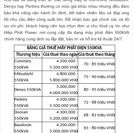
Denyo hay Perkins thường có mức giá khác nhau nhưng đều đảm
bảo khả năng vận hành ổn định, tiết kiệm nhiên liệu và đáp ứng
tốt nhu cầu điện công suất lớn. Để nhận báo giá chính xác và tối
ưu chi phí, khách hàng nên lựa chọn đơn vị cho thuê uy tín như
Hiệp Phát Power, nơi cung cấp đa dạng máy phát điện 550kVA
chính hãng cùng dịch vụ lắp đặt, bảo trì và hỗ trợ kỹ thuật 24/7.
BẢNG GIÁ THUÊ MÁY PHÁT ĐIỆN 550KVA
Thương hiệu
Giá thuê theo ngày
Giá thuê theo tháng
Cummins
4.500.000 -
70 - 85 triệu VNĐ
550kVA
5.500.000 VNĐ
Mitsubishi
4.800.000 -
75 - 90 triệu VNĐ
550kVA
5.800.000 VNĐ
5.000.000 -
Denyo 550kVA
80 - 95 triệu VNĐ
6.000.000 VNĐ
Perkins
4.500.000 -
72 - 88 triệu VNĐ
550kVA
5.500.000 VNĐ
Doosan
4.300.000 -
68 - 82 triệu VNĐ
550kVA
5.200.000 VNĐ
Baudouin
4.200.000 -
65 - 80 triệu VNĐ
550kVA
5.000.000 VNĐ