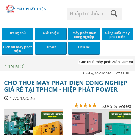
Trang chủ
Giới thiệu
Máy phát điện
Công suất máy
công nghiệp
phát điện
Dịch vụ máy phát
Tư vấn
Liên hệ
điện
Cho thuê máy phát điện Cummins
C
TIN MỚI
Sunday, 09/08/2026
07:13:29
CHO THUÊ MÁY PHÁT ĐIỆN CÔNG NGHIỆP
GIÁ RẺ TẠI TPHCM - HIỆP PHÁT POWER
17/04/2026
5.0/5 (9 votes)