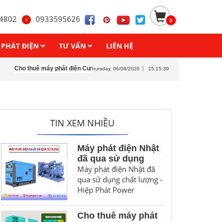
4802
0933595626
0
 PHÁT ĐIỆN
TƯ VẤN
LIÊN HỆ
uê máy phát điện Cummins
Cho thuê máy phát điện Denyo
Cho thuê máy ph
Thursday, 06/08/2026
15:15:42
TIN XEM NHIỀU
Máy phát điện Nhật
đã qua sử dụng
Máy phát điện Nhật đã
qua sử dụng chất lượng -
Hiệp Phát Power
Cho thuê máy phát