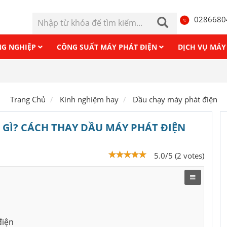
0286680
NG NGHIỆP
CÔNG SUẤT MÁY PHÁT ĐIỆN
DỊCH VỤ MÁY
Cho th
Trang Chủ
Kinh nghiệm hay
Dầu chạy máy phát điện
 GÌ? CÁCH THAY DẦU MÁY PHÁT ĐIỆN
5.0/5 (2 votes)
điện