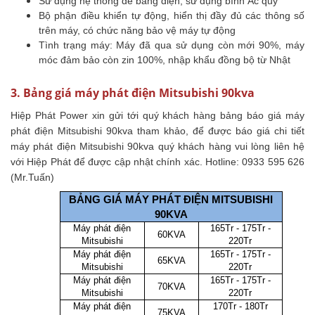
Sử dụng hệ thống đề bằng điện, sử dụng bình Ắc quy
Bộ phận điều khiển tự động, hiển thị đầy đủ các thông số
trên máy, có chức năng bảo vệ máy tự động
Tình trạng máy: Máy đã qua sử dụng còn mới 90%, máy
móc đảm bảo còn zin 100%, nhập khẩu đồng bộ từ Nhật
3. Bảng giá máy phát điện Mitsubishi 90kva
Hiệp Phát Power xin gửi tới quý khách hàng bảng báo giá máy
phát điện Mitsubishi 90kva tham khảo, để được báo giá chi tiết
máy phát điện Mitsubishi 90kva quý khách hàng vui lòng liên hệ
với Hiệp Phát để được cập nhật chính xác. Hotline: 0933 595 626
(Mr.Tuấn)
BẢNG GIÁ MÁY PHÁT ĐIỆN MITSUBISHI
90KVA
Máy phát điện
165Tr - 175Tr -
60KVA
Mitsubishi
220Tr
Máy phát điện
165Tr - 175Tr -
65KVA
Mitsubishi
220Tr
Máy phát điện
165Tr - 175Tr -
70KVA
Mitsubishi
220Tr
Máy phát điện
170Tr - 180Tr
75KVA