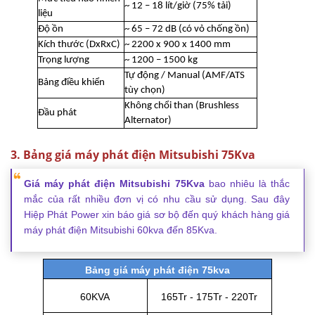
~ 12 – 18 lít/giờ (75% tải)
liệu
Độ ồn
~ 65 – 72 dB (có vỏ chống ồn)
Kích thước (DxRxC)
~ 2200 x 900 x 1400 mm
Trọng lượng
~ 1200 – 1500 kg
Tự động / Manual (AMF/ATS
Bảng điều khiển
tùy chọn)
Không chổi than (Brushless
Đầu phát
Alternator)
3. Bảng giá máy phát điện Mitsubishi 75Kva
Giá máy phát điện Mitsubishi 75Kva
bao nhiêu là thắc
mắc của rất nhiều đơn vị có nhu cầu sử dụng. Sau đây
Hiệp Phát Power xin báo giá sơ bộ đến quý khách hàng giá
máy phát điện Mitsubishi 60kva đến 85Kva.
Bảng giá máy phát điện 75kva
60KVA
165Tr - 175Tr - 220Tr