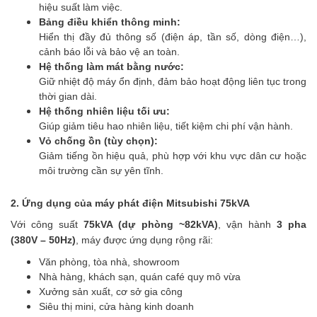
hiệu suất làm việc.
Bảng điều khiển thông minh:
Hiển thị đầy đủ thông số (điện áp, tần số, dòng điện…),
cảnh báo lỗi và bảo vệ an toàn.
Hệ thống làm mát bằng nước:
Giữ nhiệt độ máy ổn định, đảm bảo hoạt động liên tục trong
thời gian dài.
Hệ thống nhiên liệu tối ưu:
Giúp giảm tiêu hao nhiên liệu, tiết kiệm chi phí vận hành.
Vỏ chống ồn (tùy chọn):
Giảm tiếng ồn hiệu quả, phù hợp với khu vực dân cư hoặc
môi trường cần sự yên tĩnh.
2. Ứng dụng của máy phát điện Mitsubishi 75kVA
Với công suất
75kVA (dự phòng ~82kVA)
, vận hành
3 pha
(380V – 50Hz)
, máy được ứng dụng rộng rãi:
Văn phòng, tòa nhà, showroom
Nhà hàng, khách sạn, quán café quy mô vừa
Xưởng sản xuất, cơ sở gia công
Siêu thị mini, cửa hàng kinh doanh