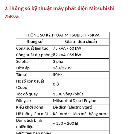
2.Thông số kỹ thuật máy phát điện Mitsubishi
75Kva
THÔNG SỐ KỸ THUẬT MITSUBISHI 75KVA
Thông số
Giá trị tiêu chuẩn
Công suất liên tục
75 kVA / 60 kW
Công suất dự phòng
82 kVA / 66 kW
Số pha
3 pha
Điện áp
380/220V
Tần số
50Hz
Hệ số công suất
0.8
(Cosφ)
Tốc độ quay
1500 vòng/phút
Động cơ
Mitsubishi Diesel Engine
Kiểu khởi động
Đề điện (Electric Start)
Hệ thống làm mát
Két nước – làm mát bằng nước
Dung tích bình
~ 150 – 200 lít
nhiên liệu
Mức tiêu hao nhiên