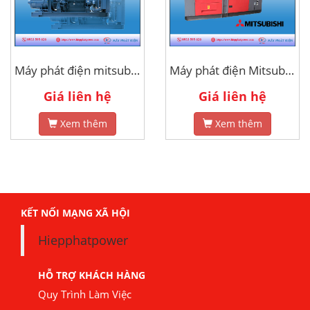
Máy phát điện mitsubishi 2000kva
Máy phát điện Mitsubishi 250Kva
Giá liên hệ
Giá liên hệ
Xem thêm
Xem thêm
KẾT NỐI MẠNG XÃ HỘI
Hiepphatpower
HỖ TRỢ KHÁCH HÀNG
Quy Trình Làm Việc