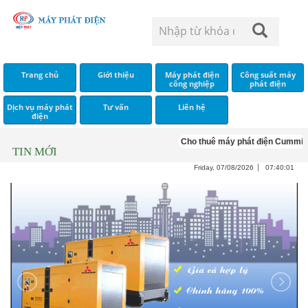
Trang chủ
Giới thiệu
Máy phát điện
Công suất máy
công nghiệp
phát điện
Dịch vụ máy phát
Tư vấn
Liên hệ
điện
Cho thuê máy phát điện Cummins
TIN MỚI
Friday, 07/08/2026
07:40:01