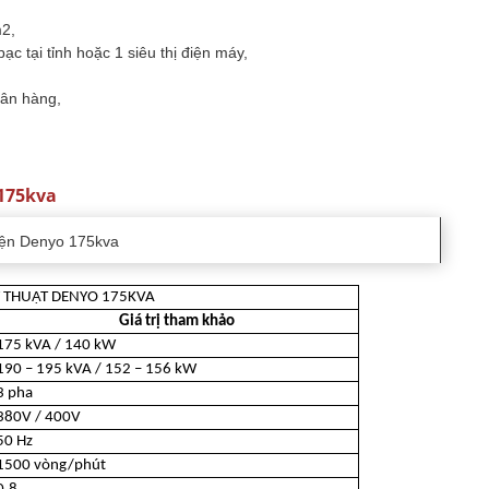
m2,
ạc tại tỉnh hoặc 1 siêu thị điện máy,
ngân hàng,
 175kva
điện Denyo 175kva
 THUẬT DENYO 175KVA
Giá trị tham khảo
175 kVA / 140 kW
190 – 195 kVA / 152 – 156 kW
3 pha
380V / 400V
50 Hz
1500 vòng/phút