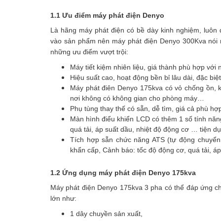
1.1 Ưu điểm máy phát điện Denyo
Là hãng máy phát điện có bề dày kinh nghiệm, luôn 
vào sản phẩm nên máy phát điện Denyo 300Kva nói 
những ưu điểm vượt trội:
Máy tiết kiệm nhiên liệu, giá thành phù hợp với 
Hiệu suất cao, hoạt động bền bỉ lâu dài, đặc biệ
Máy phát điên Denyo 175kva có vỏ chống ồn, k
nơi không có không gian cho phòng máy…
Phụ tùng thay thế có sẵn, dễ tìm, giá cả phù hợ
Màn hình điểu khiển LCD có thêm 1 số tính năn
quá tải, áp suất dầu, nhiệt độ động cơ … tiện d
Tích hợp sẵn chức năng ATS (tự động chuyển 
khẩn cấp, Cảnh báo: tốc độ động cơ, quá tải, á
1.2 Ứng dụng máy phát điện Denyo 175kva
Máy phát điện Denyo 175kva 3 pha có thể đáp ứng cho
lớn như:
1 dây chuyền sản xuất,