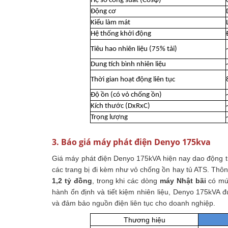
Hệ số công suất (Cosφ)
Động cơ
Kiểu làm mát
Hệ thống khởi động
Tiêu hao nhiên liệu (75% tải)
Dung tích bình nhiên liệu
Thời gian hoạt động liên tục
Độ ồn (có vỏ chống ồn)
Kích thước (DxRxC)
Trọng lượng
3. Báo giá máy phát điện Denyo 175kva
Giá máy phát điện Denyo 175kVA hiện nay dao động tù
các trang bị đi kèm như vỏ chống ồn hay tủ ATS. Th
1,2 tỷ đồng
, trong khi các dòng
máy Nhật bãi
có mức
hành ổn định và tiết kiệm nhiên liệu, Denyo 175kVA 
và đảm bảo nguồn điện liên tục cho doanh nghiệp.
Thương hiệu