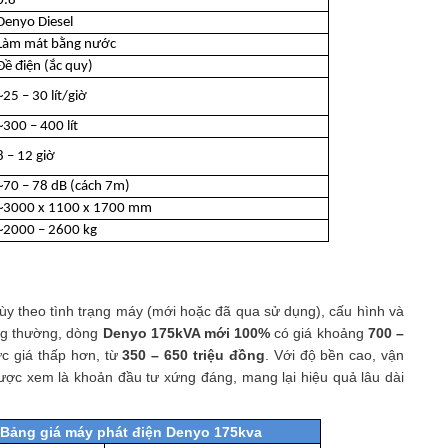
0.8
Denyo Diesel
Làm mát bằng nước
Đề điện (ắc quy)
~25 – 30 lít/giờ
~300 – 400 lít
8 – 12 giờ
~70 – 78 dB (cách 7m)
~3000 x 1100 x 1700 mm
~2000 – 2600 kg
y theo tình trạng máy (mới hoặc đã qua sử dụng), cấu hình và
ông thường, dòng
Denyo 175kVA mới 100%
có giá khoảng
700 –
 giá thấp hơn, từ
350 – 650 triệu đồng
. Với độ bền cao, vận
được xem là khoản đầu tư xứng đáng, mang lại hiệu quả lâu dài
Bảng giá máy phát điện Denyo 175kva