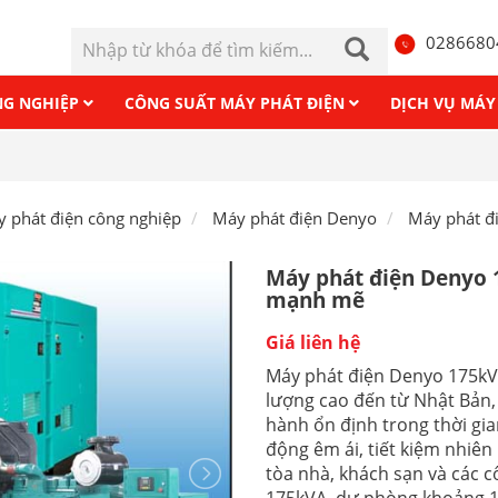
0286680
NG NGHIỆP
CÔNG SUẤT MÁY PHÁT ĐIỆN
DỊCH VỤ MÁY
Cho 
 phát điện công nghiệp
Máy phát điện Denyo
Máy phát đ
Máy phát điện Denyo 
mạnh mẽ
Giá liên hệ
Máy phát điện Denyo 175kV
lượng cao đến từ Nhật Bản, 
hành ổn định trong thời gi
động êm ái, tiết kiệm nhiên 
tòa nhà, khách sạn và các c