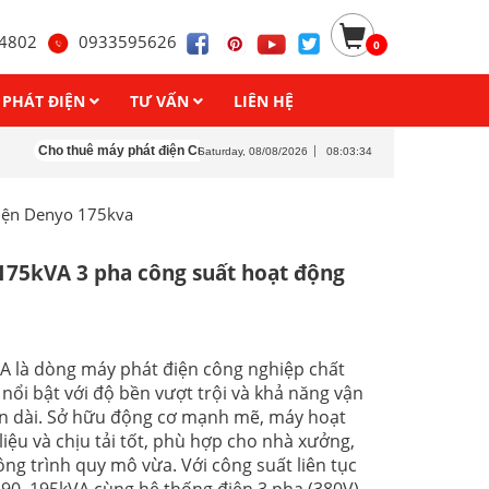
4802
0933595626
0
 PHÁT ĐIỆN
TƯ VẤN
LIÊN HỆ
thuê máy phát điện Cummins
Cho thuê máy phát điện Denyo
Cho thuê máy
Saturday, 08/08/2026
08:03:36
iện Denyo 175kva
175kVA 3 pha công suất hoạt động
A là dòng máy phát điện công nghiệp chất
nổi bật với độ bền vượt trội và khả năng vận
an dài. Sở hữu động cơ mạnh mẽ, máy hoạt
liệu và chịu tải tốt, phù hợp cho nhà xưởng,
ông trình quy mô vừa. Với công suất liên tục