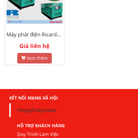
Máy phát điện Ricardo 100kva
Giá liên hệ
Xem thêm
KẾT NỐI MẠNG XÃ HỘI
Hiepphatpower
HỖ TRỢ KHÁCH HÀNG
Quy Trình Làm Việc