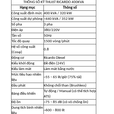
THÔNG SỐ KỸ THUẬT RICARDO 400KVA
Hạng mục
Thông số
Công suất định mức
400 kVA / 320 kW
Công suất dự phòng
~440 kVA / 352 kW
Số pha
3 pha
Điện áp
380/220V
Tần số
50Hz
Tốc độ quay
1500 vòng/phút
Hệ số công suất
0.8
(Cosφ)
Động cơ
Ricardo Diesel
Kiểu khởi động
Đề điện (24V)
Kiểu làm mát
Làm mát bằng nước
Mức tiêu hao nhiên
~55 – 65 lít/giờ (75% tải)
liệu
Đầu phát
Không chổi than (Brushless)
Tự động / Manual (có thể tích hợp
Bảng điều khiển
ATS)
Độ ồn
~75 – 85 dB (có vỏ chống ồn)
Dung tích bình nhiên
~600 – 800 lít
liệu