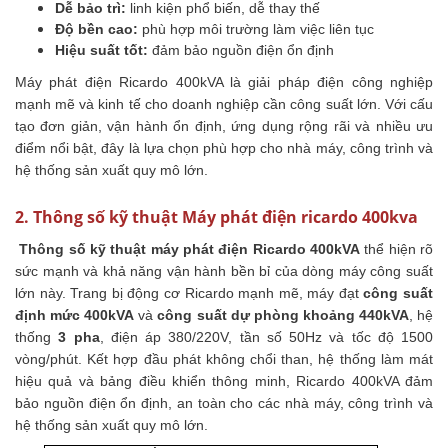
Dễ bảo trì:
linh kiện phổ biến, dễ thay thế
Độ bền cao:
phù hợp môi trường làm việc liên tục
Hiệu suất tốt:
đảm bảo nguồn điện ổn định
Máy phát điện Ricardo 400kVA là giải pháp điện công nghiệp
mạnh mẽ và kinh tế cho doanh nghiệp cần công suất lớn. Với cấu
tạo đơn giản, vận hành ổn định, ứng dụng rộng rãi và nhiều ưu
điểm nổi bật, đây là lựa chọn phù hợp cho nhà máy, công trình và
hệ thống sản xuất quy mô lớn.
2. Thông số kỹ thuật Máy phát điện ricardo 400kva
Thông số kỹ thuật máy phát điện Ricardo 400kVA
thể hiện rõ
sức mạnh và khả năng vận hành bền bỉ của dòng máy công suất
lớn này. Trang bị động cơ Ricardo mạnh mẽ, máy đạt
công suất
định mức 400kVA
và
công suất dự phòng khoảng 440kVA
, hệ
thống
3 pha
, điện áp 380/220V, tần số 50Hz và tốc độ 1500
vòng/phút. Kết hợp đầu phát không chổi than, hệ thống làm mát
hiệu quả và bảng điều khiển thông minh, Ricardo 400kVA đảm
bảo nguồn điện ổn định, an toàn cho các nhà máy, công trình và
hệ thống sản xuất quy mô lớn.