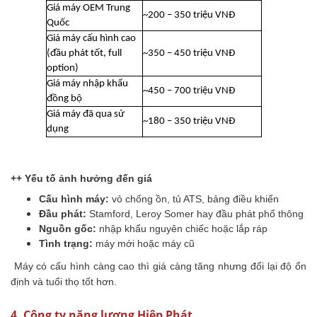
Giá máy OEM Trung
~200 – 350 triệu VNĐ
Quốc
Giá máy cấu hình cao
(đầu phát tốt, full
~350 – 450 triệu VNĐ
option)
Giá máy nhập khẩu
~450 – 700 triệu VNĐ
đồng bộ
Giá máy đã qua sử
~180 – 350 triệu VNĐ
dụng
++ Yếu tố ảnh hưởng đến giá
Cấu hình máy:
vỏ chống ồn, tủ ATS, bảng điều khiển
Đầu phát:
Stamford, Leroy Somer hay đầu phát phổ thông
Nguồn gốc:
nhập khẩu nguyên chiếc hoặc lắp ráp
Tình trạng:
máy mới hoặc máy cũ
Máy có cấu hình càng cao thì giá càng tăng nhưng đổi lại độ ổn
định và tuổi thọ tốt hơn.
4. Công ty năng lượng Hiệp Phát