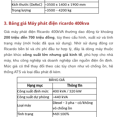
Kích thước (DxRxC)
~3500 x 1400 x 1900 mm
Trọng lượng
~3500 – 4200 kg
3. Bảng giá Máy phát điện ricardo 400kva
Giá máy phát điện Ricardo 400kVA thường dao động từ khoảng
200 triệu đến 700 triệu đồng
, tùy theo cấu hình, xuất xứ và tình
trạng máy (mới hoặc đã qua sử dụng). Nhờ sử dụng động cơ
Ricardo bền bỉ và chi phí đầu tư hợp lý, đây là dòng máy thuộc
phân khúc
công suất lớn nhưng giá kinh tế
, phù hợp cho nhà
máy, khu công nghiệp và doanh nghiệp cần nguồn điện ổn định.
Mức giá có thể thay đổi theo các tùy chọn như vỏ chống ồn, hệ
thống ATS và loại đầu phát đi kèm.
BẢNG GIÁ
Hạng mục
Thông tin
Công suất định mức
400 kVA / 320 kW
Công suất dự phòng
~440 kVA
Diesel – 3 pha – có/không
Loại máy
vỏ chống ồn
Tình trạng
Mới 100%