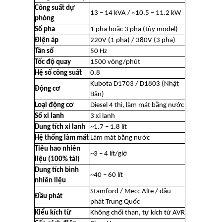
Công suất dự
13 – 14 kVA / ~10.5 – 11.2 kW
phòng
Số pha
1 pha hoặc 3 pha (tùy model)
Điện áp
220V (1 pha) / 380V (3 pha)
Tần số
50 Hz
Tốc độ quay
1500 vòng/phút
Hệ số công suất
0.8
Kubota D1703 / D1803 (Nhật
Động cơ
Bản)
Loại động cơ
Diesel 4 thì, làm mát bằng nước
Số xi lanh
3 xi lanh
Dung tích xi lanh
~1.7 – 1.8 lít
Hệ thống làm mát
Làm mát bằng nước
Tiêu hao nhiên
~3 – 4 lít/giờ
liệu (100% tải)
Dung tích bình
~40 – 60 lít
nhiên liệu
Stamford / Mecc Alte / đầu
Đầu phát
phát Trung Quốc
Kiểu kích từ
Không chổi than, tự kích từ AVR