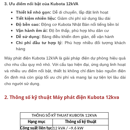
3. Ưu điểm nổi bật của Kubota 12kVA
Thiết kế nhỏ gọn:
Dễ di chuyển, lắp đặt linh hoạt
Tiết kiệm nhiên liệu:
Giảm chi phí sử dụng lâu dài
Độ bền cao:
Động cơ Kubota Nhật Bản nổi tiếng bền bỉ
Vận hành êm ái:
Độ ồn thấp, phù hợp khu dân cư
Dễ sử dụng:
Bảng điều khiển đơn giản, dễ vận hành
Chi phí đầu tư hợp lý:
Phù hợp nhiều đối tượng khách
hàng
Máy phát điện Kubota 12kVA là giải pháp điện dự phòng hiệu quả
cho nhu cầu quy mô nhỏ. Với cấu tạo hiện đại, ứng dụng linh hoạt
và nhiều ưu điểm nổi bật, thiết bị không chỉ đảm bảo nguồn điện
ổn định mà còn giúp tối ưu chi phí và mang lại sự tiện lợi lâu dài
cho người sử dụng.
2. Thông số kỹ thuật Máy phát điện Kubota 12kva
THÔNG SỐ KỸ THUẬT KUBOTA 12KVA
Hạng mục
Thông số kỹ thuật
Công suất liên tục
12 kVA / ~9.6 kW