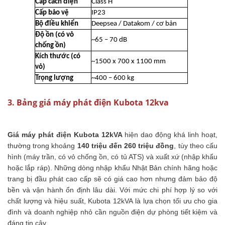
Cấp cách điện
Class H
Cấp bảo vệ
IP23
Bộ điều khiển
Deepsea / Datakom / cơ bản
Độ ồn (có vỏ
~65 – 70 dB
chống ồn)
Kích thước (có
~1500 x 700 x 1100 mm
vỏ)
Trọng lượng
~400 – 600 kg
3. Bảng giá máy phát điện Kubota 12kva
Giá máy phát điện Kubota 12kVA
hiện dao động khá linh hoạt,
thường trong khoảng
140 triệu đến 260 triệu đồng
, tùy theo cấu
hình (máy trần, có vỏ chống ồn, có tủ ATS) và xuất xứ (nhập khẩu
hoặc lắp ráp). Những dòng nhập khẩu Nhật Bản chính hãng hoặc
trang bị đầu phát cao cấp sẽ có giá cao hơn nhưng đảm bảo độ
bền và vận hành ổn định lâu dài. Với mức chi phí hợp lý so với
chất lượng và hiệu suất, Kubota 12kVA là lựa chọn tối ưu cho gia
đình và doanh nghiệp nhỏ cần nguồn điện dự phòng tiết kiệm và
đáng tin cậy.