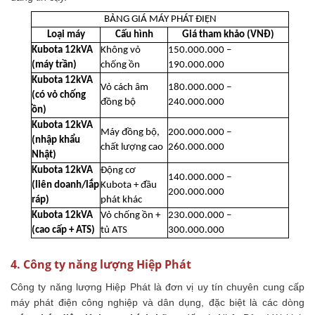
BẢNG GIÁ MÁY PHÁT ĐIỆN
Loại máy
Cấu hình
Giá tham khảo (VNĐ)
Kubota 12kVA
Không vỏ
150.000.000 –
(máy trần)
chống ồn
190.000.000
Kubota 12kVA
Vỏ cách âm
180.000.000 –
(có vỏ chống
đồng bộ
240.000.000
ồn)
Kubota 12kVA
Máy đồng bộ,
200.000.000 –
(nhập khẩu
chất lượng cao
260.000.000
Nhật)
Kubota 12kVA
Động cơ
140.000.000 –
(liên doanh/lắp
Kubota + đầu
200.000.000
ráp)
phát khác
Kubota 12kVA
Vỏ chống ồn +
230.000.000 –
(cao cấp + ATS)
tủ ATS
300.000.000
4. Công ty năng lượng Hiệp Phát
Công ty năng lượng Hiệp Phát là đơn vị uy tín chuyên cung cấp
máy phát điện công nghiệp và dân dụng, đặc biệt là các dòng