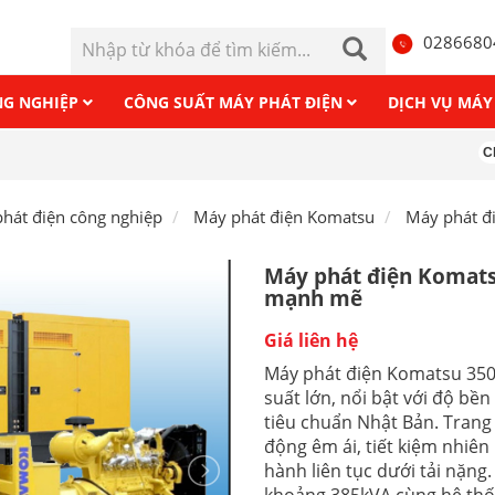
0286680
NG NGHIỆP
CÔNG SUẤT MÁY PHÁT ĐIỆN
DỊCH VỤ MÁY
Cho thuê má
hát điện công nghiệp
Máy phát điện Komatsu
Máy phát đ
Máy phát điện Komats
mạnh mẽ
Giá liên hệ
Máy phát điện Komatsu 350
suất lớn, nổi bật với độ bề
tiêu chuẩn Nhật Bản. Tran
động êm ái, tiết kiệm nhiên 
hành liên tục dưới tải nặng