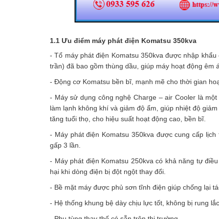
1.1 Ưu điểm máy phát điện Komatsu 350kva
- Tổ máy phát điện Komatsu 350kva được nhập khẩu đ
trần) đã bao gồm thùng dầu, giúp máy hoạt động êm ái n
- Động cơ Komatsu bền bĩ, mạnh mẽ cho thời gian hoạt
- Máy sử dụng công nghệ Charge – air Cooler là một t
làm lạnh không khí và giảm độ ẩm, giúp nhiệt độ giảm
tăng tuổi thọ, cho hiệu suất hoạt động cao, bền bĩ.
- Máy phát điện Komatsu 350kva được cung cấp lịch t
gấp 3 lần.
- Máy phát điện Komatsu 250kva có khả năng tự điều
hại khi dòng điện bị đột ngột thay đổi.
- Bề mặt máy được phủ sơn tĩnh điện giúp chống lại t
- Hệ thống khung bệ dày chịu lực tốt, không bị rung lắ
- Phụ tùng thay thế có sẵn trên thị trường.