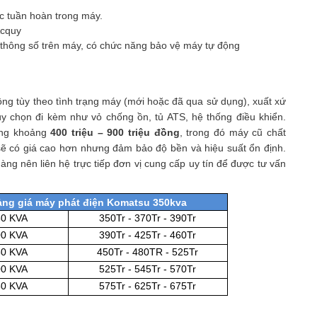
ớc tuần hoàn trong máy.
Ắcquy
c thông số trên máy, có chức năng bảo vệ máy tự động
ng tùy theo tình trạng máy (mới hoặc đã qua sử dụng), xuất xứ
ùy chọn đi kèm như vỏ chống ồn, tủ ATS, hệ thống điều khiển.
ong khoảng
400 triệu – 900 triệu đồng
, trong đó máy cũ chất
ẽ có giá cao hơn nhưng đảm bảo độ bền và hiệu suất ổn định.
àng nên liên hệ trực tiếp đơn vị cung cấp uy tín để được tư vấn
ng giá máy phát điện Komatsu 350kva
0 KVA
350Tr - 370Tr - 390Tr
0 KVA
390Tr - 425Tr - 460Tr
0 KVA
450Tr - 480TR - 525Tr
0 KVA
525Tr - 545Tr - 570Tr
0 KVA
575Tr - 625Tr - 675Tr