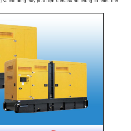
g và các dòng máy phát điện Komatsu nói chung có nhiều tính