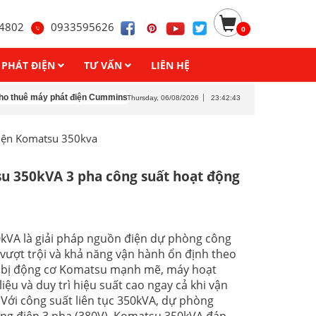
4802
0933595626
0
 PHÁT ĐIỆN
TƯ VẤN
LIÊN HỆ
y phát điện Cummins
Cho thuê máy phát điện Denyo
Cho thuê máy phát đi
Thursday, 06/08/2026
23:42:46
iện Komatsu 350kva
u 350kVA 3 pha công suất hoạt động
kVA là giải pháp nguồn điện dự phòng công
n vượt trội và khả năng vận hành ổn định theo
g bị động cơ Komatsu mạnh mẽ, máy hoạt
liệu và duy trì hiệu suất cao ngay cả khi vận
. Với công suất liên tục 350kVA, dự phòng