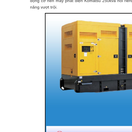
động cơ nên máy phát điện Komatsu 250kva nói riên
năng vượt trội.