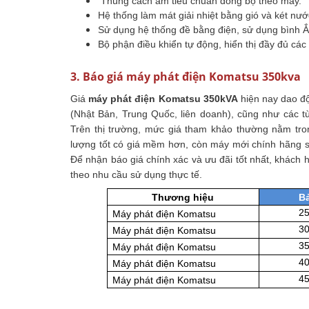
Thùng cách âm tiêu chuẩn đồng bộ theo máy.
Hệ thống làm mát giải nhiệt bằng gió và két nư
Sử dụng hệ thống đề bằng điện, sử dụng bình 
Bộ phận điều khiển tự động, hiển thị đầy đủ cá
3. Báo giá máy phát điện Komatsu 350kva
Giá
máy phát điện Komatsu 350kVA
hiện nay dao độ
(Nhật Bản, Trung Quốc, liên doanh), cũng như các t
Trên thị trường, mức giá tham khảo thường nằm tr
lượng tốt có giá mềm hơn, còn máy mới chính hãng s
Để nhận báo giá chính xác và ưu đãi tốt nhất, khách h
theo nhu cầu sử dụng thực tế.
Thương hiệu
Bả
25
Máy phát điện Komatsu
30
Máy phát điện Komatsu
35
Máy phát điện Komatsu
40
Máy phát điện Komatsu
45
Máy phát điện Komatsu